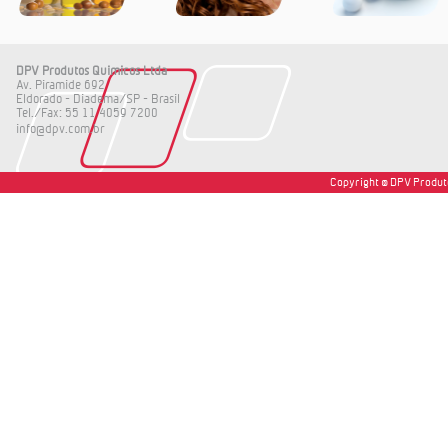
DPV Produtos Quimicos Ltda
Av. Piramide 692
Eldorado - Diadema/SP - Brasil
Tel./Fax: 55 11 4059 7200
info@dpv.com.br
Copyright © DPV Produto