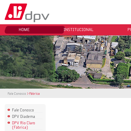
HOME
INSTITUCIONAL
P
Fale Conosco
> Fábrica
Fale Conosco
DPV Diadema
DPV Rio Claro
(Fábrica)