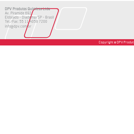
DPV Produtos Quimicos Ltda
Av. Piramide 692
Eldorado - Diadema/SP - Brasil
Tel./Fax: 55 11 4059 7200
info@dpv.com.br
Copyright © DPV Produto